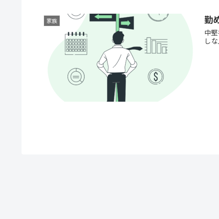
勤
家族
中堅
しな