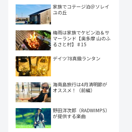
家族でコテージ泊＠ソレイ
ユの丘
梅雨は家族でケビン泊＆サ
マーランド【奥多摩 山のふ
るさと村】♯15
デイツ78真鍮ランタン
海南島旅行は4月清明節が
オススメ！（前編）
野田洋次郎（RADWIMPS）
が提供する楽曲