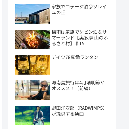
家族でコテージ泊＠ソレイ
ユの丘
梅雨は家族でケビン泊＆サ
マーランド【奥多摩 山のふ
るさと村】♯15
デイツ78真鍮ランタン
海南島旅行は4月清明節が
オススメ！（前編）
野田洋次郎（RADWIMPS）
が提供する楽曲