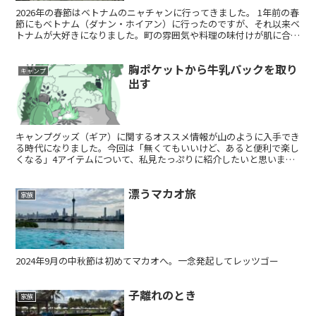
2026年の春節はベトナムのニャチャンに行ってきました。 1年前の春
節にもベトナム（ダナン・ホイアン）に行ったのですが、それ以来ベ
トナムが大好きになりました。町の雰囲気や料理の味付けが肌に合う
というか、落ち着く感じ。 ＜前回の記事＞ いよい...
胸ポケットから牛乳パックを取り
キャンプ
出す
キャンプグッズ（ギア）に関するオススメ情報が山のように入手でき
る時代になりました。今回は「無くてもいいけど、あると便利で楽し
くなる」4アイテムについて、私見たっぷりに紹介したいと思いま
す。牛乳パック、火吹き棒、ハンモック、オイルランタン。私がキャ
ンプに行くには欠かせないアイテムたちのご紹介
漂うマカオ旅
家族
2024年9月の中秋節は初めてマカオへ。一念発起してレッツゴー
子離れのとき
家族