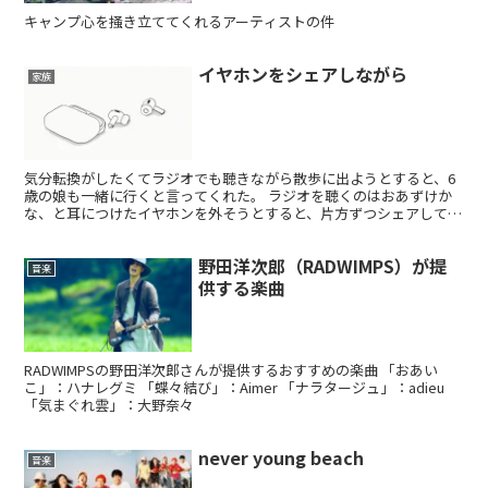
キャンプ心を掻き立ててくれるアーティストの件
イヤホンをシェアしながら
家族
気分転換がしたくてラジオでも聴きながら散歩に出ようとすると、6
歳の娘も一緒に行くと言ってくれた。 ラジオを聴くのはおあずけか
な、と耳につけたイヤホンを外そうとすると、片方ずつシェアして一
緒に聴きながらお散歩しよう、というお誘いを受ける。
野田洋次郎（RADWIMPS）が提
音楽
供する楽曲
RADWIMPSの野田洋次郎さんが提供するおすすめの楽曲 「おあい
こ」：ハナレグミ 「蝶々結び」：Aimer 「ナラタージュ」：adieu
「気まぐれ雲」：大野奈々
never young beach
音楽