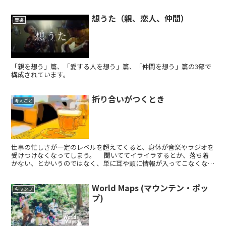
想うた（親、恋人、仲間）
音楽
「親を想う」篇、「愛する人を想う」篇、「仲間を想う」篇の3部で
構成されています。
折り合いがつくとき
考えごと
仕事の忙しさが一定のレベルを超えてくると、身体が音楽やラジオを
受けつけなくなってしまう。 聞いててイライラするとか、落ち着
かない、とかいうのではなく、単に耳や頭に情報が入ってこなくなる
のだ。 脳みそが「すみません、ただいま満席でーす」とお客さんに
頭を下げてお断りしているイメージ。おそらくインプットできる余白
World Maps (マウンテン・ポッ
がないのだろう。そういう時は無心で外を眺めるに限る。
キャンプ
プ)