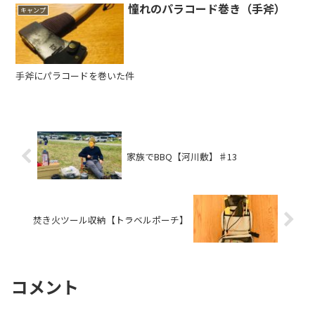
憧れのパラコード巻き（手斧）
キャンプ
手斧にパラコードを巻いた件
家族でBBQ【河川敷】♯13
焚き火ツール収納【トラベルポーチ】
コメント