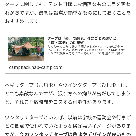
タープに関しても、テント同様にお洒落なものに目を奪わ
れがちですが、最初は設営が簡単なものにしておくことを
おすすめします。
タープは「形」で選ぶ。種類ごとの違いと、
「雨・転倒」の対策術
たった一枚の布で暑さや寒さをしのいでくれるのがター
プ。でも、意外と活用できていないということはありませ
んか？新規購入を考えているけど、どれを選んだら良いか
迷っている…。ここでは、タープの基礎知識から使い方の
コツ、便利グッズたちを紹介します。
camphack.nap-camp.com
ヘキサタープ（六角形）やウイングタープ（ひし形）は、
とても素敵なんですが、張り方への拘りが出だしてしまう
と、それこそ数時間をロスする可能性があります。
ワンタッチタープといえば、以前は学校の運動会や行事ご
との拠点で使われていたような格好悪いイメージがありま
すが、
今のワンタッチタープは色味やデザインが良い
もの