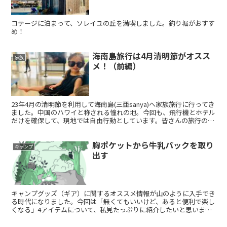
コテージに泊まって、ソレイユの丘を満喫しました。釣り堀がおすす
め！
海南島旅行は4月清明節がオスス
家族
メ！（前編）
23年4月の清明節を利用して海南島(三亜sanya)へ家族旅行に行ってき
ました。中国のハワイと称される憧れの地。今回も、飛行機とホテル
だけを確保して、現地では自由行動としています。皆さんの旅行の参
考になれば幸いです。
胸ポケットから牛乳パックを取り
キャンプ
出す
キャンプグッズ（ギア）に関するオススメ情報が山のように入手でき
る時代になりました。今回は「無くてもいいけど、あると便利で楽し
くなる」4アイテムについて、私見たっぷりに紹介したいと思いま
す。牛乳パック、火吹き棒、ハンモック、オイルランタン。私がキャ
ンプに行くには欠かせないアイテムたちのご紹介