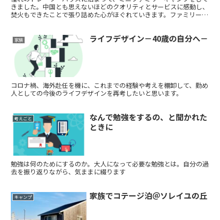
きました。中国とも思えないほどのクオリティとサービスに感動し、
焚火もできたことで張り詰めた心がほぐれていきます。ファミリーキ
ャンプというよりグランピングという感じ。トレーラーハウス、おす
すめです。
ライフデザイン－40歳の自分へ－
家族
コロナ禍、海外赴任を機に、これまでの経験や考えを棚卸して、勤め
人としての今後のライフデザインを再考したいと思います。
なんで勉強をするの、と聞かれた
考えごと
ときに
勉強は何のためにするのか。大人になって必要な勉強とは。自分の過
去を振り返りながら、気ままに綴ります
家族でコテージ泊＠ソレイユの丘
キャンプ